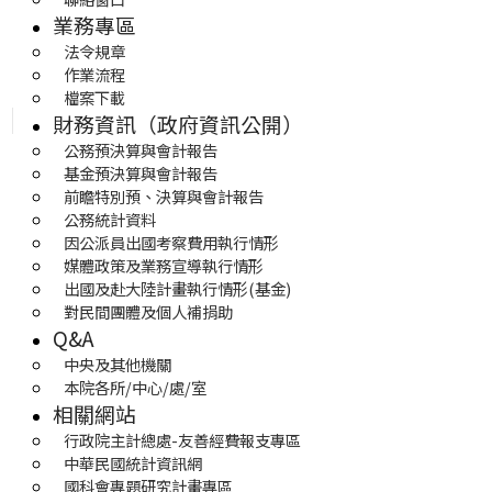
業務專區
法令規章
作業流程
檔案下載
財務資訊（政府資訊公開）
公務預決算與會計報告
基金預決算與會計報告
前瞻特別預、決算與會計報告
公務統計資料
因公派員出國考察費用執行情形
媒體政策及業務宣導執行情形
出國及赴大陸計畫執行情形(基金)
對民間團體及個人補捐助
Q&A
中央及其他機關
本院各所/中心/處/室
相關網站
行政院主計總處-友善經費報支專區
中華民國統計資訊網
國科會專題研究計畫專區