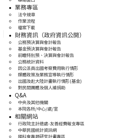
業務專區
法令規章
作業流程
檔案下載
財務資訊（政府資訊公開）
公務預決算與會計報告
基金預決算與會計報告
前瞻特別預、決算與會計報告
公務統計資料
因公派員出國考察費用執行情形
媒體政策及業務宣導執行情形
出國及赴大陸計畫執行情形(基金)
對民間團體及個人補捐助
Q&A
中央及其他機關
本院各所/中心/處/室
相關網站
行政院主計總處-友善經費報支專區
中華民國統計資訊網
國科會專題研究計畫專區