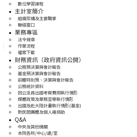
數位學習課程
主計室簡介
組織架構及主要職掌
聯絡窗口
業務專區
法令規章
作業流程
檔案下載
財務資訊（政府資訊公開）
公務預決算與會計報告
基金預決算與會計報告
前瞻特別預、決算與會計報告
公務統計資料
因公派員出國考察費用執行情形
媒體政策及業務宣導執行情形
出國及赴大陸計畫執行情形(基金)
對民間團體及個人補捐助
Q&A
中央及其他機關
本院各所/中心/處/室