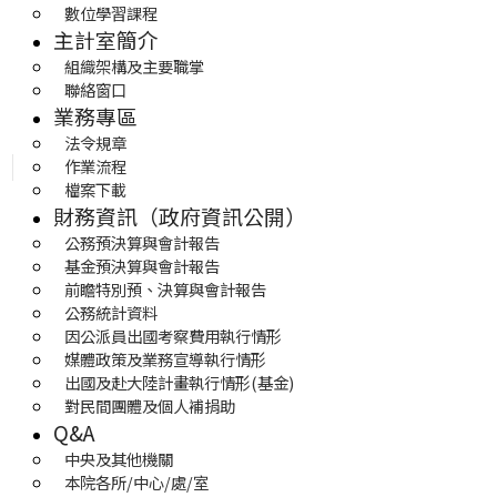
數位學習課程
主計室簡介
組織架構及主要職掌
聯絡窗口
業務專區
法令規章
作業流程
檔案下載
財務資訊（政府資訊公開）
公務預決算與會計報告
基金預決算與會計報告
前瞻特別預、決算與會計報告
公務統計資料
因公派員出國考察費用執行情形
媒體政策及業務宣導執行情形
出國及赴大陸計畫執行情形(基金)
對民間團體及個人補捐助
Q&A
中央及其他機關
本院各所/中心/處/室