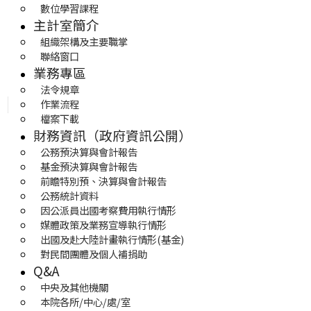
數位學習課程
主計室簡介
組織架構及主要職掌
聯絡窗口
業務專區
法令規章
作業流程
檔案下載
財務資訊（政府資訊公開）
公務預決算與會計報告
基金預決算與會計報告
前瞻特別預、決算與會計報告
公務統計資料
因公派員出國考察費用執行情形
媒體政策及業務宣導執行情形
出國及赴大陸計畫執行情形(基金)
對民間團體及個人補捐助
Q&A
中央及其他機關
本院各所/中心/處/室