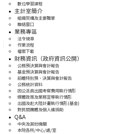
數位學習課程
主計室簡介
組織架構及主要職掌
聯絡窗口
業務專區
法令規章
作業流程
檔案下載
財務資訊（政府資訊公開）
公務預決算與會計報告
基金預決算與會計報告
前瞻特別預、決算與會計報告
公務統計資料
因公派員出國考察費用執行情形
媒體政策及業務宣導執行情形
出國及赴大陸計畫執行情形(基金)
對民間團體及個人補捐助
Q&A
中央及其他機關
本院各所/中心/處/室