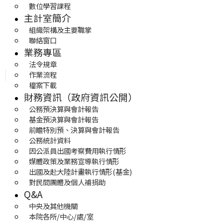
數位學習課程
主計室簡介
組織架構及主要職掌
聯絡窗口
業務專區
法令規章
作業流程
檔案下載
財務資訊（政府資訊公開）
公務預決算與會計報告
基金預決算與會計報告
前瞻特別預、決算與會計報告
公務統計資料
因公派員出國考察費用執行情形
媒體政策及業務宣導執行情形
出國及赴大陸計畫執行情形(基金)
對民間團體及個人補捐助
Q&A
中央及其他機關
本院各所/中心/處/室