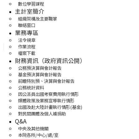
數位學習課程
主計室簡介
組織架構及主要職掌
聯絡窗口
業務專區
法令規章
作業流程
檔案下載
財務資訊（政府資訊公開）
公務預決算與會計報告
基金預決算與會計報告
前瞻特別預、決算與會計報告
公務統計資料
因公派員出國考察費用執行情形
媒體政策及業務宣導執行情形
出國及赴大陸計畫執行情形(基金)
對民間團體及個人補捐助
Q&A
中央及其他機關
本院各所/中心/處/室