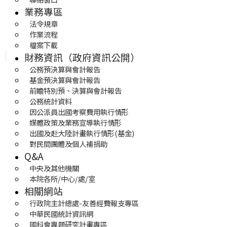
業務專區
法令規章
作業流程
檔案下載
財務資訊（政府資訊公開）
公務預決算與會計報告
基金預決算與會計報告
前瞻特別預、決算與會計報告
公務統計資料
因公派員出國考察費用執行情形
媒體政策及業務宣導執行情形
出國及赴大陸計畫執行情形(基金)
對民間團體及個人補捐助
Q&A
中央及其他機關
本院各所/中心/處/室
相關網站
行政院主計總處-友善經費報支專區
中華民國統計資訊網
國科會專題研究計畫專區