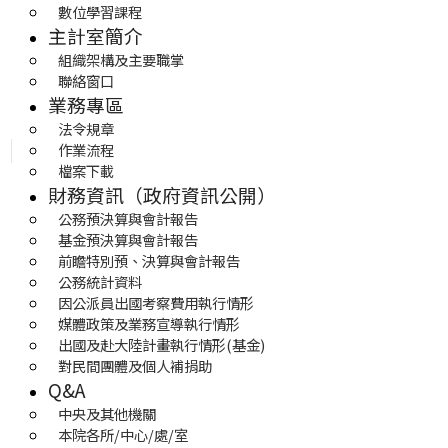
數位學習課程
主計室簡介
組織架構及主要職掌
聯絡窗口
業務專區
法令規章
作業流程
檔案下載
財務資訊（政府資訊公開）
公務預決算與會計報告
基金預決算與會計報告
前瞻特別預、決算與會計報告
公務統計資料
因公派員出國考察費用執行情形
媒體政策及業務宣導執行情形
出國及赴大陸計畫執行情形(基金)
對民間團體及個人補捐助
Q&A
中央及其他機關
本院各所/中心/處/室