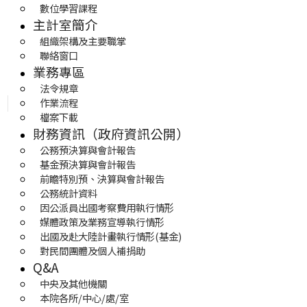
數位學習課程
主計室簡介
組織架構及主要職掌
聯絡窗口
業務專區
法令規章
作業流程
檔案下載
財務資訊（政府資訊公開）
公務預決算與會計報告
基金預決算與會計報告
前瞻特別預、決算與會計報告
公務統計資料
因公派員出國考察費用執行情形
媒體政策及業務宣導執行情形
出國及赴大陸計畫執行情形(基金)
對民間團體及個人補捐助
Q&A
中央及其他機關
本院各所/中心/處/室