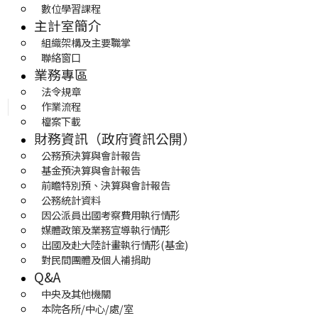
數位學習課程
主計室簡介
組織架構及主要職掌
聯絡窗口
業務專區
法令規章
作業流程
檔案下載
財務資訊（政府資訊公開）
公務預決算與會計報告
基金預決算與會計報告
前瞻特別預、決算與會計報告
公務統計資料
因公派員出國考察費用執行情形
媒體政策及業務宣導執行情形
出國及赴大陸計畫執行情形(基金)
對民間團體及個人補捐助
Q&A
中央及其他機關
本院各所/中心/處/室