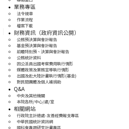
業務專區
法令規章
作業流程
檔案下載
財務資訊（政府資訊公開）
公務預決算與會計報告
基金預決算與會計報告
前瞻特別預、決算與會計報告
公務統計資料
因公派員出國考察費用執行情形
媒體政策及業務宣導執行情形
出國及赴大陸計畫執行情形(基金)
對民間團體及個人補捐助
Q&A
中央及其他機關
本院各所/中心/處/室
相關網站
行政院主計總處-友善經費報支專區
中華民國統計資訊網
國科會專題研究計畫專區