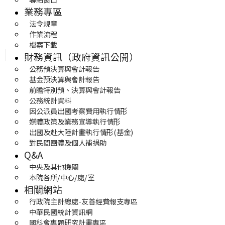
業務專區
法令規章
作業流程
檔案下載
財務資訊（政府資訊公開）
公務預決算與會計報告
基金預決算與會計報告
前瞻特別預、決算與會計報告
公務統計資料
因公派員出國考察費用執行情形
媒體政策及業務宣導執行情形
出國及赴大陸計畫執行情形(基金)
對民間團體及個人補捐助
Q&A
中央及其他機關
本院各所/中心/處/室
相關網站
行政院主計總處-友善經費報支專區
中華民國統計資訊網
國科會專題研究計畫專區