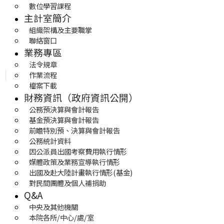
數位學習課程
主計室簡介
組織架構及主要職掌
聯絡窗口
業務專區
法令規章
作業流程
檔案下載
財務資訊（政府資訊公開）
公務預決算與會計報告
基金預決算與會計報告
前瞻特別預、決算與會計報告
公務統計資料
因公派員出國考察費用執行情形
媒體政策及業務宣導執行情形
出國及赴大陸計畫執行情形(基金)
對民間團體及個人補捐助
Q&A
中央及其他機關
本院各所/中心/處/室