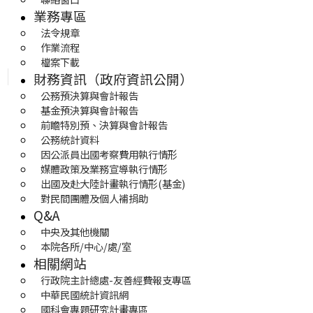
業務專區
法令規章
作業流程
檔案下載
財務資訊（政府資訊公開）
公務預決算與會計報告
基金預決算與會計報告
前瞻特別預、決算與會計報告
公務統計資料
因公派員出國考察費用執行情形
媒體政策及業務宣導執行情形
出國及赴大陸計畫執行情形(基金)
對民間團體及個人補捐助
Q&A
中央及其他機關
本院各所/中心/處/室
相關網站
行政院主計總處-友善經費報支專區
中華民國統計資訊網
國科會專題研究計畫專區