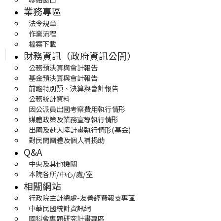
業務專區
法令規章
作業流程
檔案下載
財務資訊（政府資訊公開）
公務預決算與會計報告
基金預決算與會計報告
前瞻特別預、決算與會計報告
公務統計資料
因公派員出國考察費用執行情形
媒體政策及業務宣導執行情形
出國及赴大陸計畫執行情形(基金)
對民間團體及個人補捐助
Q&A
中央及其他機關
本院各所/中心/處/室
相關網站
行政院主計總處-友善經費報支專區
中華民國統計資訊網
國科會專題研究計畫專區