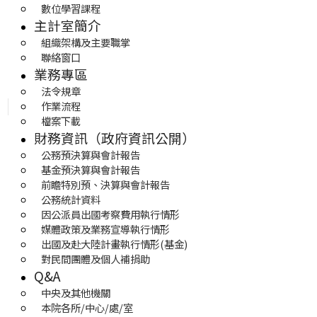
數位學習課程
主計室簡介
組織架構及主要職掌
聯絡窗口
業務專區
法令規章
作業流程
檔案下載
財務資訊（政府資訊公開）
公務預決算與會計報告
基金預決算與會計報告
前瞻特別預、決算與會計報告
公務統計資料
因公派員出國考察費用執行情形
媒體政策及業務宣導執行情形
出國及赴大陸計畫執行情形(基金)
對民間團體及個人補捐助
Q&A
中央及其他機關
本院各所/中心/處/室