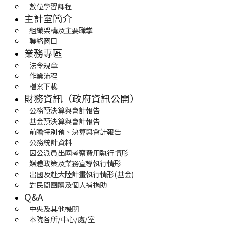
數位學習課程
主計室簡介
組織架構及主要職掌
聯絡窗口
業務專區
法令規章
作業流程
檔案下載
財務資訊（政府資訊公開）
公務預決算與會計報告
基金預決算與會計報告
前瞻特別預、決算與會計報告
公務統計資料
因公派員出國考察費用執行情形
媒體政策及業務宣導執行情形
出國及赴大陸計畫執行情形(基金)
對民間團體及個人補捐助
Q&A
中央及其他機關
本院各所/中心/處/室