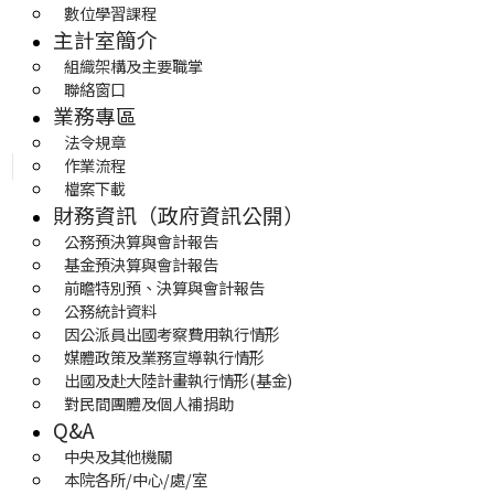
數位學習課程
主計室簡介
組織架構及主要職掌
聯絡窗口
業務專區
法令規章
作業流程
檔案下載
財務資訊（政府資訊公開）
公務預決算與會計報告
基金預決算與會計報告
前瞻特別預、決算與會計報告
公務統計資料
因公派員出國考察費用執行情形
媒體政策及業務宣導執行情形
出國及赴大陸計畫執行情形(基金)
對民間團體及個人補捐助
Q&A
中央及其他機關
本院各所/中心/處/室