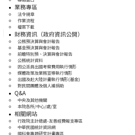
業務專區
法令規章
作業流程
檔案下載
財務資訊（政府資訊公開）
公務預決算與會計報告
基金預決算與會計報告
前瞻特別預、決算與會計報告
公務統計資料
因公派員出國考察費用執行情形
媒體政策及業務宣導執行情形
出國及赴大陸計畫執行情形(基金)
對民間團體及個人補捐助
Q&A
中央及其他機關
本院各所/中心/處/室
相關網站
行政院主計總處-友善經費報支專區
中華民國統計資訊網
國科會專題研究計畫專區