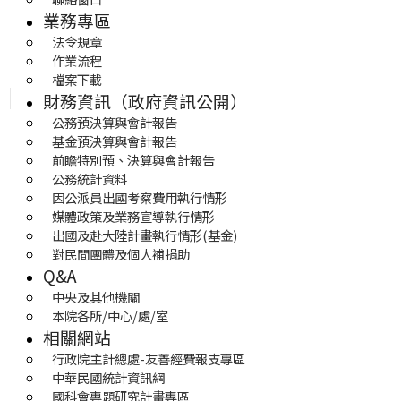
業務專區
法令規章
作業流程
檔案下載
財務資訊（政府資訊公開）
公務預決算與會計報告
基金預決算與會計報告
前瞻特別預、決算與會計報告
公務統計資料
因公派員出國考察費用執行情形
媒體政策及業務宣導執行情形
出國及赴大陸計畫執行情形(基金)
對民間團體及個人補捐助
Q&A
中央及其他機關
本院各所/中心/處/室
相關網站
行政院主計總處-友善經費報支專區
中華民國統計資訊網
國科會專題研究計畫專區