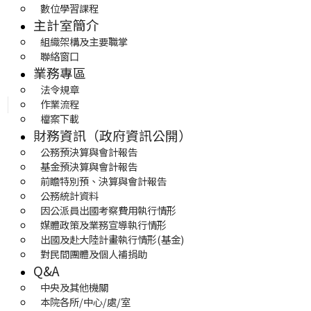
數位學習課程
主計室簡介
組織架構及主要職掌
聯絡窗口
業務專區
法令規章
作業流程
檔案下載
財務資訊（政府資訊公開）
公務預決算與會計報告
基金預決算與會計報告
前瞻特別預、決算與會計報告
公務統計資料
因公派員出國考察費用執行情形
媒體政策及業務宣導執行情形
出國及赴大陸計畫執行情形(基金)
對民間團體及個人補捐助
Q&A
中央及其他機關
本院各所/中心/處/室