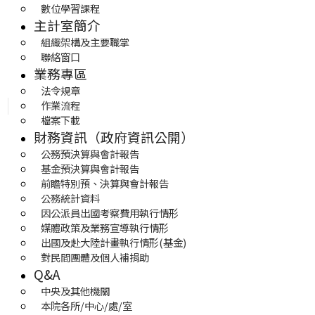
數位學習課程
主計室簡介
組織架構及主要職掌
聯絡窗口
業務專區
法令規章
作業流程
檔案下載
財務資訊（政府資訊公開）
公務預決算與會計報告
基金預決算與會計報告
前瞻特別預、決算與會計報告
公務統計資料
因公派員出國考察費用執行情形
媒體政策及業務宣導執行情形
出國及赴大陸計畫執行情形(基金)
對民間團體及個人補捐助
Q&A
中央及其他機關
本院各所/中心/處/室