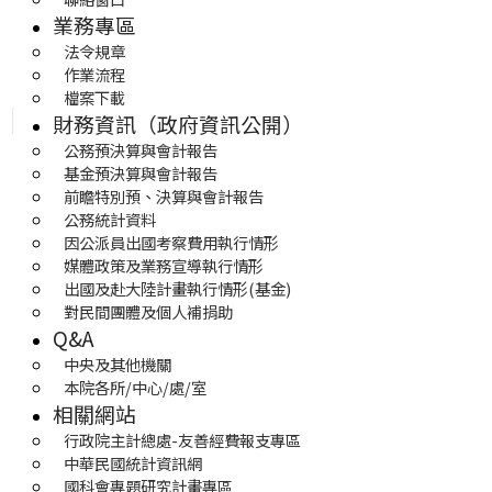
業務專區
法令規章
作業流程
檔案下載
財務資訊（政府資訊公開）
公務預決算與會計報告
基金預決算與會計報告
前瞻特別預、決算與會計報告
公務統計資料
因公派員出國考察費用執行情形
媒體政策及業務宣導執行情形
出國及赴大陸計畫執行情形(基金)
對民間團體及個人補捐助
Q&A
中央及其他機關
本院各所/中心/處/室
相關網站
行政院主計總處-友善經費報支專區
中華民國統計資訊網
國科會專題研究計畫專區