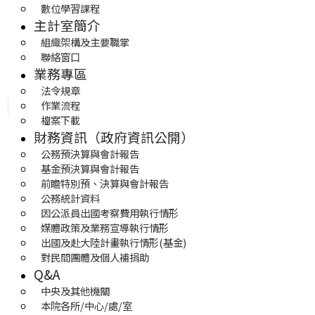
數位學習課程
主計室簡介
組織架構及主要職掌
聯絡窗口
業務專區
法令規章
作業流程
檔案下載
財務資訊（政府資訊公開）
公務預決算與會計報告
基金預決算與會計報告
前瞻特別預、決算與會計報告
公務統計資料
因公派員出國考察費用執行情形
媒體政策及業務宣導執行情形
出國及赴大陸計畫執行情形(基金)
對民間團體及個人補捐助
Q&A
中央及其他機關
本院各所/中心/處/室