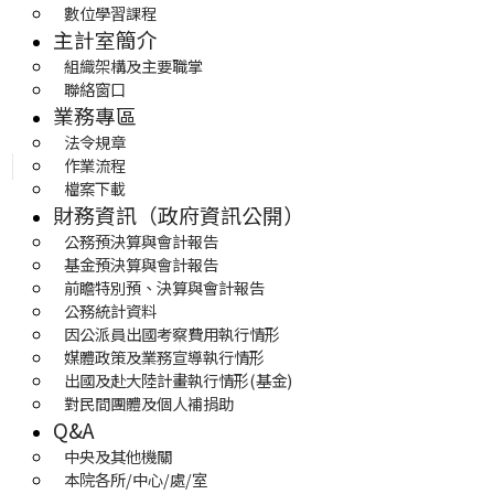
數位學習課程
主計室簡介
組織架構及主要職掌
聯絡窗口
業務專區
法令規章
作業流程
檔案下載
財務資訊（政府資訊公開）
公務預決算與會計報告
基金預決算與會計報告
前瞻特別預、決算與會計報告
公務統計資料
因公派員出國考察費用執行情形
媒體政策及業務宣導執行情形
出國及赴大陸計畫執行情形(基金)
對民間團體及個人補捐助
Q&A
中央及其他機關
本院各所/中心/處/室