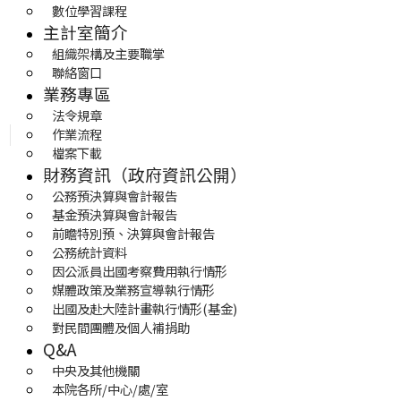
數位學習課程
主計室簡介
組織架構及主要職掌
聯絡窗口
業務專區
法令規章
作業流程
檔案下載
財務資訊（政府資訊公開）
公務預決算與會計報告
基金預決算與會計報告
前瞻特別預、決算與會計報告
公務統計資料
因公派員出國考察費用執行情形
媒體政策及業務宣導執行情形
出國及赴大陸計畫執行情形(基金)
對民間團體及個人補捐助
Q&A
中央及其他機關
本院各所/中心/處/室