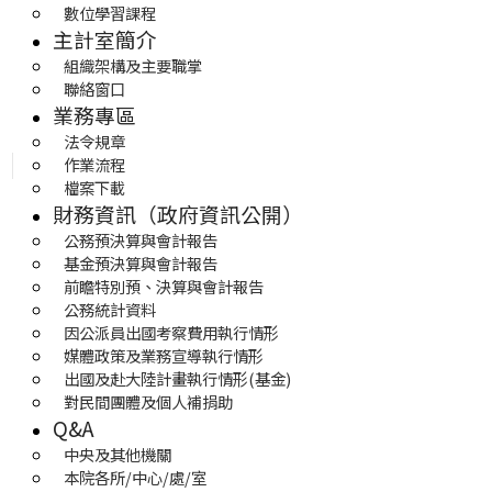
數位學習課程
主計室簡介
組織架構及主要職掌
聯絡窗口
業務專區
法令規章
作業流程
檔案下載
財務資訊（政府資訊公開）
公務預決算與會計報告
基金預決算與會計報告
前瞻特別預、決算與會計報告
公務統計資料
因公派員出國考察費用執行情形
媒體政策及業務宣導執行情形
出國及赴大陸計畫執行情形(基金)
對民間團體及個人補捐助
Q&A
中央及其他機關
本院各所/中心/處/室