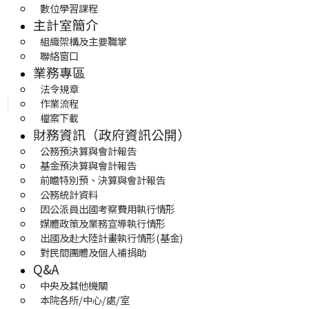
數位學習課程
主計室簡介
組織架構及主要職掌
聯絡窗口
業務專區
法令規章
作業流程
檔案下載
財務資訊（政府資訊公開）
公務預決算與會計報告
基金預決算與會計報告
前瞻特別預、決算與會計報告
公務統計資料
因公派員出國考察費用執行情形
媒體政策及業務宣導執行情形
出國及赴大陸計畫執行情形(基金)
對民間團體及個人補捐助
Q&A
中央及其他機關
本院各所/中心/處/室