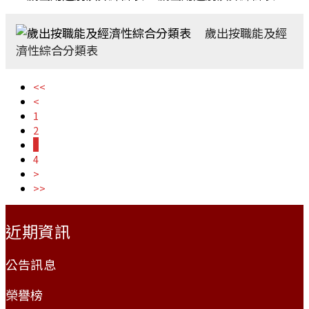
歲出按職能及經
濟性綜合分類表
<<
<
1
2
3
4
>
>>
:::
近期資訊
公告訊息
榮譽榜