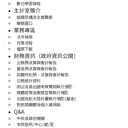
數位學習課程
主計室簡介
組織架構及主要職掌
聯絡窗口
業務專區
法令規章
作業流程
檔案下載
財務資訊（政府資訊公開）
公務預決算與會計報告
基金預決算與會計報告
前瞻特別預、決算與會計報告
公務統計資料
因公派員出國考察費用執行情形
媒體政策及業務宣導執行情形
出國及赴大陸計畫執行情形(基金)
對民間團體及個人補捐助
Q&A
中央及其他機關
本院各所/中心/處/室