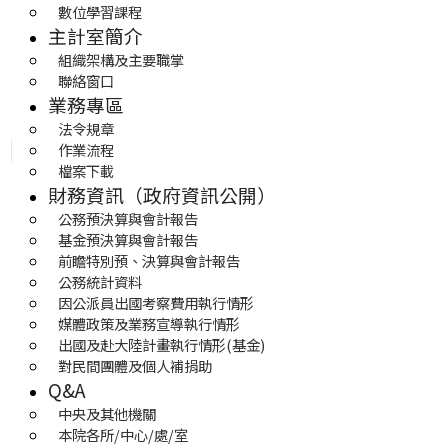
數位學習課程
主計室簡介
組織架構及主要職掌
聯絡窗口
業務專區
法令規章
作業流程
檔案下載
財務資訊（政府資訊公開）
公務預決算與會計報告
基金預決算與會計報告
前瞻特別預、決算與會計報告
公務統計資料
因公派員出國考察費用執行情形
媒體政策及業務宣導執行情形
出國及赴大陸計畫執行情形(基金)
對民間團體及個人補捐助
Q&A
中央及其他機關
本院各所/中心/處/室