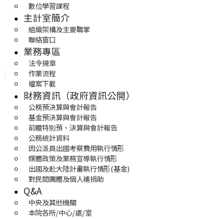
數位學習課程
主計室簡介
組織架構及主要職掌
聯絡窗口
業務專區
法令規章
作業流程
檔案下載
財務資訊（政府資訊公開）
公務預決算與會計報告
基金預決算與會計報告
前瞻特別預、決算與會計報告
公務統計資料
因公派員出國考察費用執行情形
媒體政策及業務宣導執行情形
出國及赴大陸計畫執行情形(基金)
對民間團體及個人補捐助
Q&A
中央及其他機關
本院各所/中心/處/室