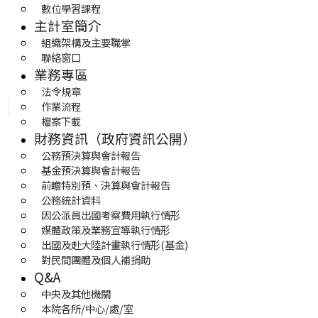
數位學習課程
主計室簡介
組織架構及主要職掌
聯絡窗口
業務專區
法令規章
作業流程
檔案下載
財務資訊（政府資訊公開）
公務預決算與會計報告
基金預決算與會計報告
前瞻特別預、決算與會計報告
公務統計資料
因公派員出國考察費用執行情形
媒體政策及業務宣導執行情形
出國及赴大陸計畫執行情形(基金)
對民間團體及個人補捐助
Q&A
中央及其他機關
本院各所/中心/處/室