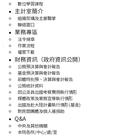
數位學習課程
主計室簡介
組織架構及主要職掌
聯絡窗口
業務專區
法令規章
作業流程
檔案下載
財務資訊（政府資訊公開）
公務預決算與會計報告
基金預決算與會計報告
前瞻特別預、決算與會計報告
公務統計資料
因公派員出國考察費用執行情形
媒體政策及業務宣導執行情形
出國及赴大陸計畫執行情形(基金)
對民間團體及個人補捐助
Q&A
中央及其他機關
本院各所/中心/處/室