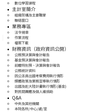
數位學習課程
主計室簡介
組織架構及主要職掌
聯絡窗口
業務專區
法令規章
作業流程
檔案下載
財務資訊（政府資訊公開）
公務預決算與會計報告
基金預決算與會計報告
前瞻特別預、決算與會計報告
公務統計資料
因公派員出國考察費用執行情形
媒體政策及業務宣導執行情形
出國及赴大陸計畫執行情形(基金)
對民間團體及個人補捐助
Q&A
中央及其他機關
本院各所/中心/處/室