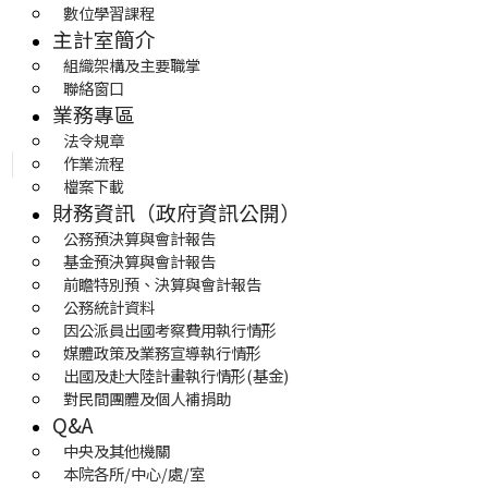
數位學習課程
主計室簡介
組織架構及主要職掌
聯絡窗口
業務專區
法令規章
作業流程
檔案下載
財務資訊（政府資訊公開）
公務預決算與會計報告
基金預決算與會計報告
前瞻特別預、決算與會計報告
公務統計資料
因公派員出國考察費用執行情形
媒體政策及業務宣導執行情形
出國及赴大陸計畫執行情形(基金)
對民間團體及個人補捐助
Q&A
中央及其他機關
本院各所/中心/處/室