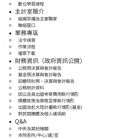
數位學習課程
主計室簡介
組織架構及主要職掌
聯絡窗口
業務專區
法令規章
作業流程
檔案下載
財務資訊（政府資訊公開）
公務預決算與會計報告
基金預決算與會計報告
前瞻特別預、決算與會計報告
公務統計資料
因公派員出國考察費用執行情形
媒體政策及業務宣導執行情形
出國及赴大陸計畫執行情形(基金)
對民間團體及個人補捐助
Q&A
中央及其他機關
本院各所/中心/處/室