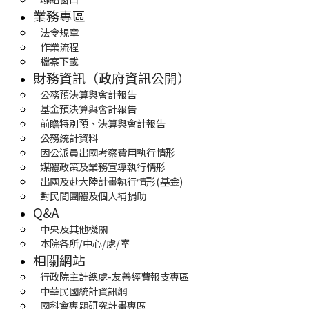
業務專區
法令規章
作業流程
檔案下載
財務資訊（政府資訊公開）
公務預決算與會計報告
基金預決算與會計報告
前瞻特別預、決算與會計報告
公務統計資料
因公派員出國考察費用執行情形
媒體政策及業務宣導執行情形
出國及赴大陸計畫執行情形(基金)
對民間團體及個人補捐助
Q&A
中央及其他機關
本院各所/中心/處/室
相關網站
行政院主計總處-友善經費報支專區
中華民國統計資訊網
國科會專題研究計畫專區