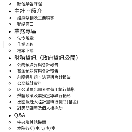
數位學習課程
主計室簡介
組織架構及主要職掌
聯絡窗口
業務專區
法令規章
作業流程
檔案下載
財務資訊（政府資訊公開）
公務預決算與會計報告
基金預決算與會計報告
前瞻特別預、決算與會計報告
公務統計資料
因公派員出國考察費用執行情形
媒體政策及業務宣導執行情形
出國及赴大陸計畫執行情形(基金)
對民間團體及個人補捐助
Q&A
中央及其他機關
本院各所/中心/處/室