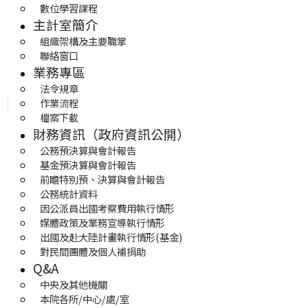
數位學習課程
主計室簡介
組織架構及主要職掌
聯絡窗口
業務專區
法令規章
作業流程
檔案下載
財務資訊（政府資訊公開）
公務預決算與會計報告
基金預決算與會計報告
前瞻特別預、決算與會計報告
公務統計資料
因公派員出國考察費用執行情形
媒體政策及業務宣導執行情形
出國及赴大陸計畫執行情形(基金)
對民間團體及個人補捐助
Q&A
中央及其他機關
本院各所/中心/處/室