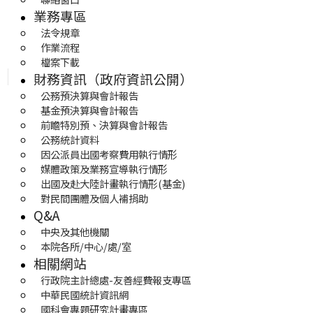
業務專區
法令規章
作業流程
檔案下載
財務資訊（政府資訊公開）
公務預決算與會計報告
基金預決算與會計報告
前瞻特別預、決算與會計報告
公務統計資料
因公派員出國考察費用執行情形
媒體政策及業務宣導執行情形
出國及赴大陸計畫執行情形(基金)
對民間團體及個人補捐助
Q&A
中央及其他機關
本院各所/中心/處/室
相關網站
行政院主計總處-友善經費報支專區
中華民國統計資訊網
國科會專題研究計畫專區