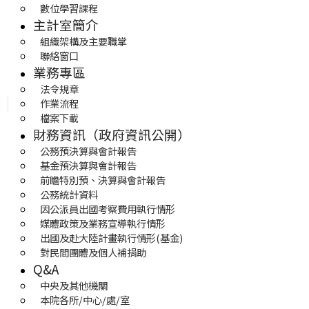
數位學習課程
主計室簡介
組織架構及主要職掌
聯絡窗口
業務專區
法令規章
作業流程
檔案下載
財務資訊（政府資訊公開）
公務預決算與會計報告
基金預決算與會計報告
前瞻特別預、決算與會計報告
公務統計資料
因公派員出國考察費用執行情形
媒體政策及業務宣導執行情形
出國及赴大陸計畫執行情形(基金)
對民間團體及個人補捐助
Q&A
中央及其他機關
本院各所/中心/處/室