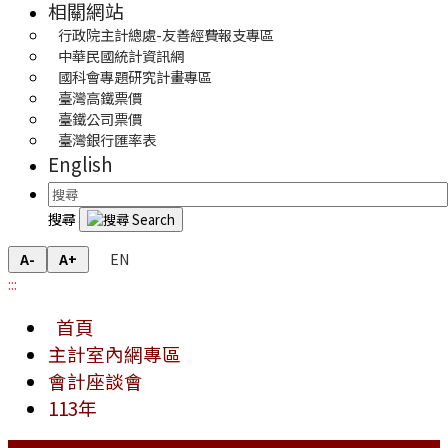
相關網站
行政院主計總處-友善經費報支專區
中華民國統計資訊網
國科會專題研究計畫專區
臺灣高鐵票價
臺鐵公司票價
臺灣銀行匯率表
English
搜尋
EN
A-
A+
:::
首頁
主計室內網專區
會計座談會
113年