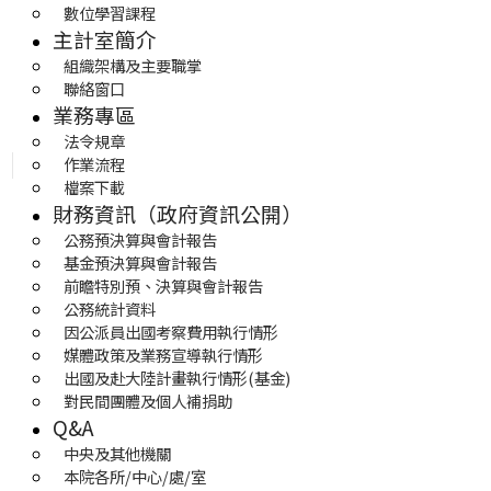
數位學習課程
主計室簡介
組織架構及主要職掌
聯絡窗口
業務專區
法令規章
作業流程
檔案下載
財務資訊（政府資訊公開）
公務預決算與會計報告
基金預決算與會計報告
前瞻特別預、決算與會計報告
公務統計資料
因公派員出國考察費用執行情形
媒體政策及業務宣導執行情形
出國及赴大陸計畫執行情形(基金)
對民間團體及個人補捐助
Q&A
中央及其他機關
本院各所/中心/處/室