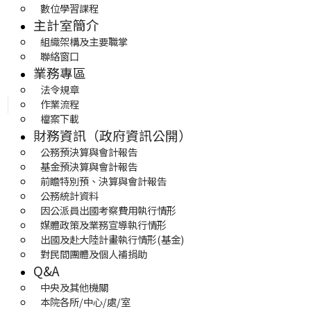
數位學習課程
主計室簡介
組織架構及主要職掌
聯絡窗口
業務專區
法令規章
作業流程
檔案下載
財務資訊（政府資訊公開）
公務預決算與會計報告
基金預決算與會計報告
前瞻特別預、決算與會計報告
公務統計資料
因公派員出國考察費用執行情形
媒體政策及業務宣導執行情形
出國及赴大陸計畫執行情形(基金)
對民間團體及個人補捐助
Q&A
中央及其他機關
本院各所/中心/處/室