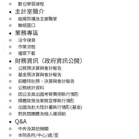
數位學習課程
主計室簡介
組織架構及主要職掌
聯絡窗口
業務專區
法令規章
作業流程
檔案下載
財務資訊（政府資訊公開）
公務預決算與會計報告
基金預決算與會計報告
前瞻特別預、決算與會計報告
公務統計資料
因公派員出國考察費用執行情形
媒體政策及業務宣導執行情形
出國及赴大陸計畫執行情形(基金)
對民間團體及個人補捐助
Q&A
中央及其他機關
本院各所/中心/處/室