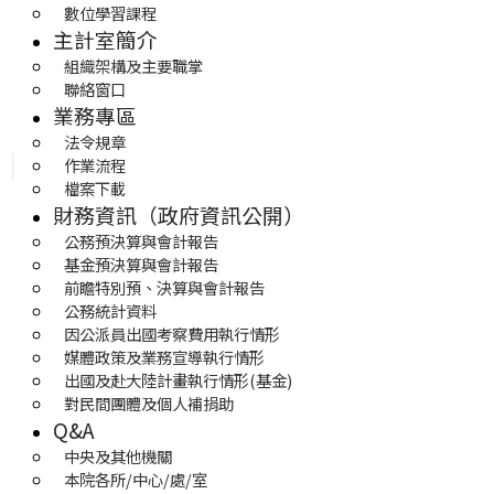
數位學習課程
主計室簡介
組織架構及主要職掌
聯絡窗口
業務專區
法令規章
作業流程
檔案下載
財務資訊（政府資訊公開）
公務預決算與會計報告
基金預決算與會計報告
前瞻特別預、決算與會計報告
公務統計資料
因公派員出國考察費用執行情形
媒體政策及業務宣導執行情形
出國及赴大陸計畫執行情形(基金)
對民間團體及個人補捐助
Q&A
中央及其他機關
本院各所/中心/處/室