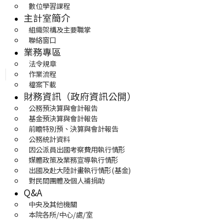
數位學習課程
主計室簡介
組織架構及主要職掌
聯絡窗口
業務專區
法令規章
作業流程
檔案下載
財務資訊（政府資訊公開）
公務預決算與會計報告
基金預決算與會計報告
前瞻特別預、決算與會計報告
公務統計資料
因公派員出國考察費用執行情形
媒體政策及業務宣導執行情形
出國及赴大陸計畫執行情形(基金)
對民間團體及個人補捐助
Q&A
中央及其他機關
本院各所/中心/處/室