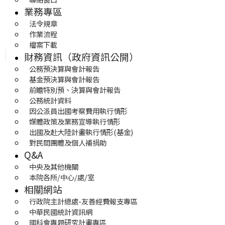
業務專區
法令規章
作業流程
檔案下載
財務資訊（政府資訊公開）
公務預決算與會計報告
基金預決算與會計報告
前瞻特別預、決算與會計報告
公務統計資料
因公派員出國考察費用執行情形
媒體政策及業務宣導執行情形
出國及赴大陸計畫執行情形(基金)
對民間團體及個人補捐助
Q&A
中央及其他機關
本院各所/中心/處/室
相關網站
行政院主計總處-友善經費報支專區
中華民國統計資訊網
國科會專題研究計畫專區