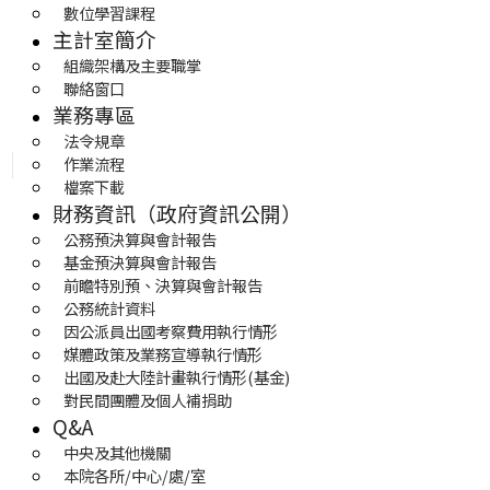
數位學習課程
主計室簡介
組織架構及主要職掌
聯絡窗口
業務專區
法令規章
作業流程
檔案下載
財務資訊（政府資訊公開）
公務預決算與會計報告
基金預決算與會計報告
前瞻特別預、決算與會計報告
公務統計資料
因公派員出國考察費用執行情形
媒體政策及業務宣導執行情形
出國及赴大陸計畫執行情形(基金)
對民間團體及個人補捐助
Q&A
中央及其他機關
本院各所/中心/處/室